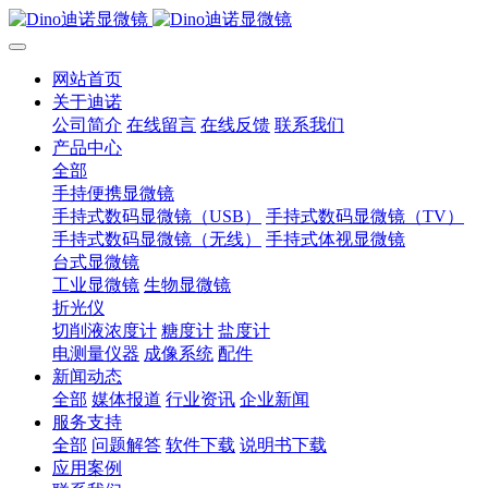
网站首页
关于迪诺
公司简介
在线留言
在线反馈
联系我们
产品中心
全部
手持便携显微镜
手持式数码显微镜（USB）
手持式数码显微镜（TV）
手持式数码显微镜（无线）
手持式体视显微镜
台式显微镜
工业显微镜
生物显微镜
折光仪
切削液浓度计
糖度计
盐度计
电测量仪器
成像系统
配件
新闻动态
全部
媒体报道
行业资讯
企业新闻
服务支持
全部
问题解答
软件下载
说明书下载
应用案例