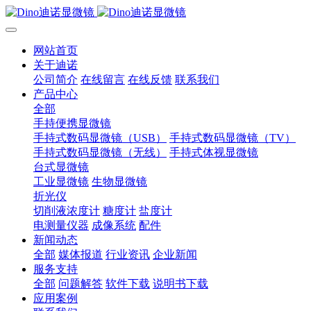
网站首页
关于迪诺
公司简介
在线留言
在线反馈
联系我们
产品中心
全部
手持便携显微镜
手持式数码显微镜（USB）
手持式数码显微镜（TV）
手持式数码显微镜（无线）
手持式体视显微镜
台式显微镜
工业显微镜
生物显微镜
折光仪
切削液浓度计
糖度计
盐度计
电测量仪器
成像系统
配件
新闻动态
全部
媒体报道
行业资讯
企业新闻
服务支持
全部
问题解答
软件下载
说明书下载
应用案例